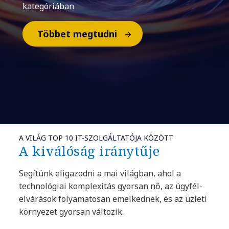
kategóriában
Többet megtudni
A VILÁG TOP 10 IT-SZOLGÁLTATÓJA KÖZÖTT
A kiválóság iránytűje
Segítünk eligazodni a mai világban, ahol a
technológiai komplexitás gyorsan nő, az ügyfél-
elvárások folyamatosan emelkednek, és az üzleti
környezet gyorsan változik.