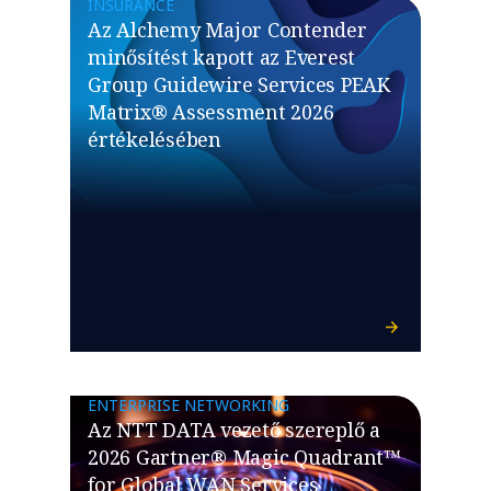
INSURANCE
Az Alchemy Major Contender
minősítést kapott az Everest
Group Guidewire Services PEAK
Matrix® Assessment 2026
értékelésében
ENTERPRISE NETWORKING
Az NTT DATA vezető szereplő a
2026 Gartner® Magic Quadrant™
for Global WAN Services