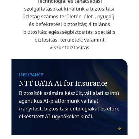
Technológiai és tanácsadási
szolgáltatásokat kínálunk a biztosítási
üzletág számos területén: élet-, nyugdíj-
és befektetési biztosítás; általános
biztosítás; egészségbiztosítás; speciális
biztosítási területek; valamint
viszontbiztosítás
INSURANCE
NTT DATA AI for Insurance
Biztosítók számára készült, vállalati szintű
agentikus AI-platformunk vállalati
irányítást, biztosítási ontológiákat és előre
elkészített AI-ügynököket kínál.