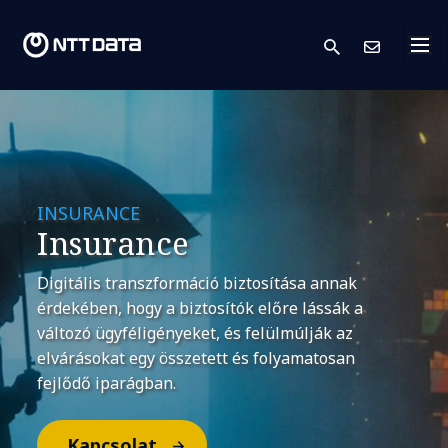
search
Kapc
INSURANCE
Insurance
Digitális transzformáció biztosítása annak
érdekében, hogy a biztosítók előre lássák a
változó ügyféligényeket, és felülmúlják az
elvárásokat egy összetett és folyamatosan
fejlődő iparágban.
Kapcsolat