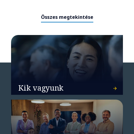
NTT DATA AI for Insurance
Összes megtekintése
Kik vagyunk
Miért leplezik le a biztosítók MI-
ambíciói a felhő-végrehajtási
szakadékot