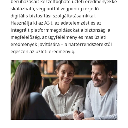
beruházásait kézzelfogható üzleti eredményekké
skálázható, végponttól végpontig terjedő
digitális biztosítási szolgáltatásainkkal.
Használja ki az AI-t, az adatelemzést és az
integrált platformmegoldásokat a biztonság, a
megfelelőség, az ügyfélélmény és más üzleti
eredmények javítására – a háttérrendszerektől
egészen az üzleti eredményig.