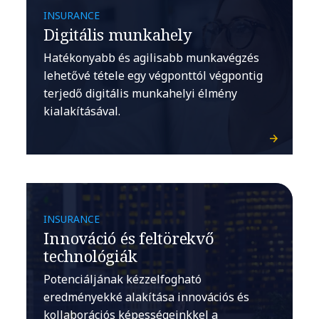
INSURANCE
Digitális munkahely
Hatékonyabb és agilisabb munkavégzés
lehetővé tétele egy végponttól végpontig
terjedő digitális munkahelyi élmény
kialakításával.
INSURANCE
Innováció és feltörekvő
technológiák
Potenciáljának kézzelfogható
eredményekké alakítása innovációs és
kollaborációs képességeinkkel a