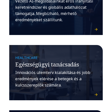
Vezető AI-megoldásainkat erős irányítási
keretrendszer és globális adathálózat
támogatja. Megbízható, mérhető
eredményeket szállítunk.
HEALTHCARE
Egészségügyi tanácsadás
Innovációs ütemterv kialakítása és jobb
eredmények elérése a betegek és a
kulcsszereplők számára.