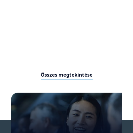
Miért leplezik le a biztosítók MI-
ambíciói a felhő-végrehajtási
szakadékot
Összes megtekintése