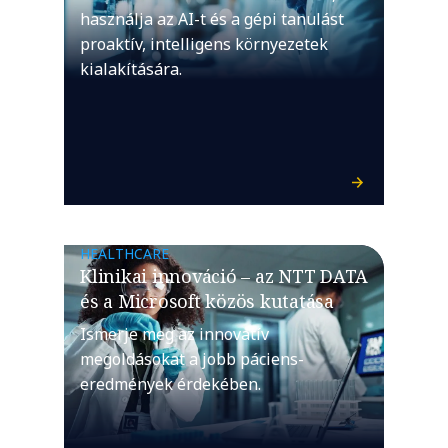
használja az AI-t és a gépi tanulást
proaktív, intelligens környezetek
kialakítására.
HEALTHCARE
Klinikai innováció – az NTT DATA
és a Microsoft közös kutatása
Ismerje meg az innovatív
megoldásokat a jobb páciens-
eredmények érdekében.