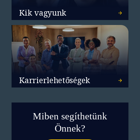
Kik vagyunk
Vállalati WAN: Amikor az
alkalmazások diktálnak
Karrierlehetőségek
Miben segíthetünk
Önnek?