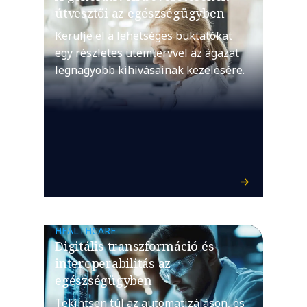
útvesztői az egészségügyben
Kerülje el a lehetséges buktatókat
egy részletes ütemtervvel az ágazat
legnagyobb kihívásainak kezelésére.
HEALTHCARE
Digitális transzformáció és
interoperabilitás az
egészségügyben
Tekintsen túl az automatizáláson, és