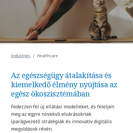
Industries
Healthcare
Az egészségügy átalakítása és
kiemelkedő élmény nyújtása az
egész ökoszisztémában
Fedezzen fel új ellátási modelleket, és feleljen
meg az egyre növekvő elvárásoknak
iparágvezető stratégiák és innovatív digitális
megoldások révén.