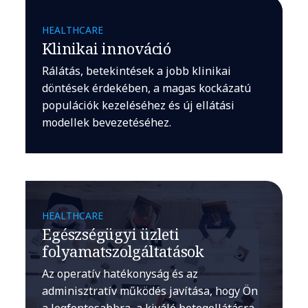
HEALTHCARE
Klinikai innováció
Rálátás, betekintések a jobb klinikai
döntések érdekében, a magas kockázatú
populációk kezeléséhez és új ellátási
modellek bevezetéséhez.
HEALTHCARE
Egészségügyi üzleti
folyamatszolgáltatások
Az operatív hatékonyság és az
adminisztratív működés javítása, hogy Ön
a legfontosabbra, a kiváló betegellátásra