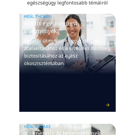
egészségügy legfontosabb témáiról
HEALTHCARE
Pozitív egészségügyi
eredmények
Vezetői útmutató az egészségügy
átalakításához és a kivételes minőség
biztosításához az egész
ökoszisztémában.
HEALTHCARE
A generatív AI bevezetésének